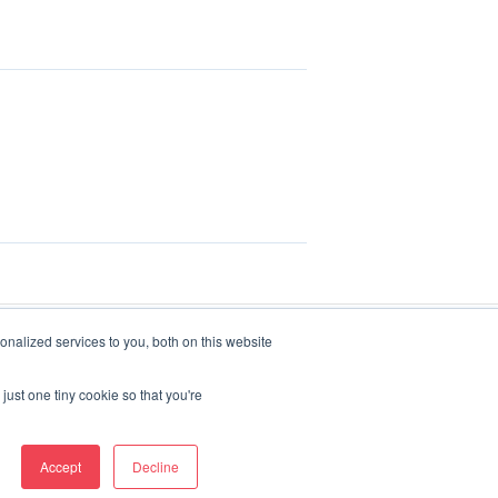
nalized services to you, both on this website
just one tiny cookie so that you're
Copyright © 2025, Current Eco AS
Accept
Decline