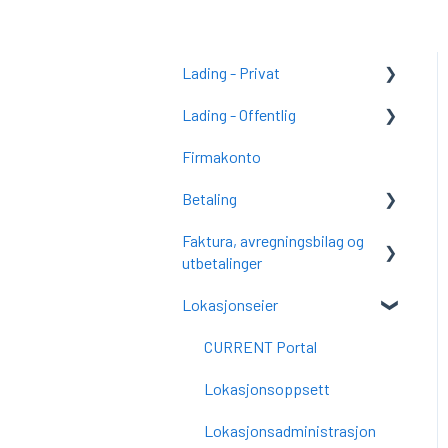
Lading - Privat
Lading - Offentlig
Kom i gang med CURRENT
Charge (tidligere
Firmakonto
Kom i gang med CURRENT
SmartCharge)
Charge
Betaling
CURRENT Charge
CURRENT Charge
Faktura, avregningsbilag og
FAQ
Vanlige spørsmål
utbetalinger
Vanlige spørsmål
Lokasjonseier
Faktura
Avregningsbilag
CURRENT Portal
Utbetalinger
Lokasjonsoppsett
Økonomi
Lokasjonsadministrasjon