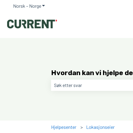
Norsk – Norge
Vis undermeny for oversettelser
Hvordan kan vi hjelpe d
Det finnes ingen forslag fordi søkefe
Hjelpesenter
Lokasjonseier