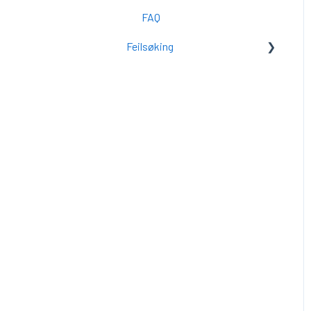
FAQ
FAQ
Feilsøking
Feilsøking
FAQ