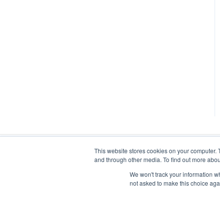
This website stores cookies on your computer. 
and through other media. To find out more abou
We won't track your information whe
not asked to make this choice aga
Ring kundeservice:
(+47) 91 91 45 54