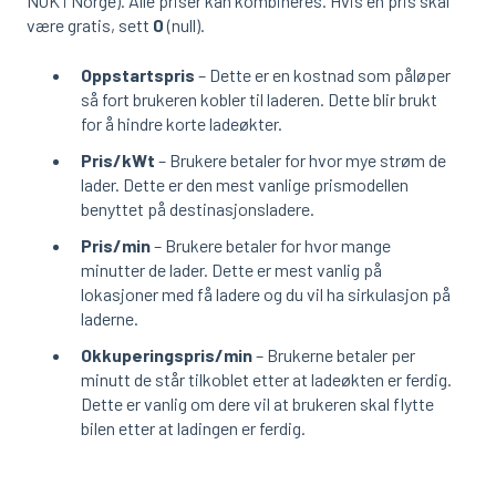
NOK i Norge). Alle priser kan kombineres. Hvis en pris skal
være gratis, sett
0
(null).
Oppstartspris
– Dette er en kostnad som påløper
så fort brukeren kobler til laderen. Dette blir brukt
for å hindre korte ladeøkter.
Pris/kWt
– Brukere betaler for hvor mye strøm de
lader. Dette er den mest vanlige prismodellen
benyttet på destinasjonsladere.
Pris/min
– Brukere betaler for hvor mange
minutter de lader. Dette er mest vanlig på
lokasjoner med få ladere og du vil ha sirkulasjon på
laderne.
Okkuperingspris/min
– Brukerne betaler per
minutt de står tilkoblet etter at ladeøkten er ferdig.
Dette er vanlig om dere vil at brukeren skal flytte
bilen etter at ladingen er ferdig.