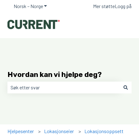
Norsk – Norge
Vis undermeny for oversettelser
Mer støtte
Logg på
Hvordan kan vi hjelpe deg?
Det finnes ingen forslag fordi søkefeltet er tomt.
Hjelpesenter
Lokasjonseier
Lokasjonsoppsett