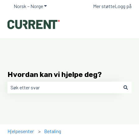
Norsk – Norge
Vis undermeny for oversettelser
Mer støtte
Logg på
Hvordan kan vi hjelpe deg?
Det finnes ingen forslag fordi søkefeltet er tomt.
Hjelpesenter
Betaling