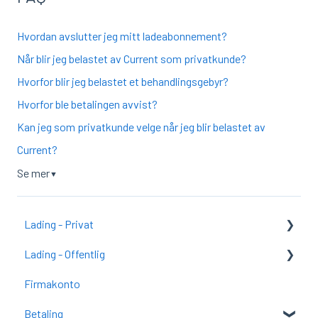
Hvordan avslutter jeg mitt ladeabonnement?
Når blir jeg belastet av Current som privatkunde?
Hvorfor blir jeg belastet et behandlingsgebyr?
Hvorfor ble betalingen avvist?
Kan jeg som privatkunde velge når jeg blir belastet av
Current?
Se mer
▼
Lading - Privat
Lading - Offentlig
Kom i gang med CURRENT Charge (tidligere
SmartCharge)
Firmakonto
Kom i gang med CURRENT Charge
CURRENT Charge
Betaling
CURRENT Charge