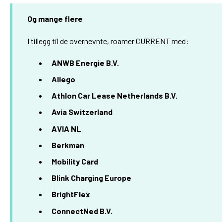
Og mange flere
I tillegg til de overnevnte, roamer CURRENT med:
ANWB Energie B.V.
Allego
Athlon Car Lease Netherlands B.V.
Avia Switzerland
AVIA NL
Berkman
Mobility Card
Blink Charging Europe
BrightFlex
ConnectNed B.V.