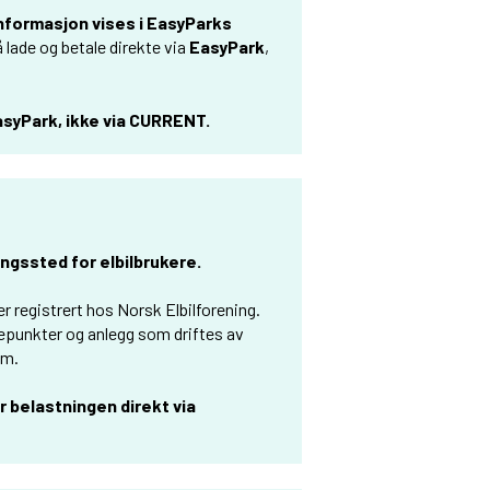
nformasjon vises i EasyParks
å lade og betale direkte via
EasyPark
,
asyPark, ikke via CURRENT.
ngssted for elbilbrukere.
 registrert hos Norsk Elbilforening.
epunkter og anlegg som driftes av
em.
r belastningen direkt via