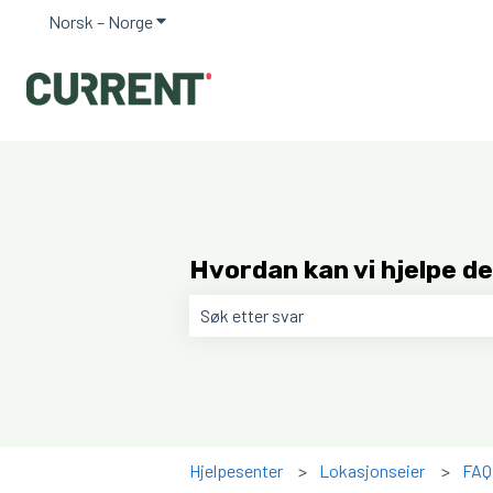
Norsk – Norge
Vis undermeny for oversettelser
Hvordan kan vi hjelpe d
Det finnes ingen forslag fordi søkefe
Hjelpesenter
Lokasjonseier
FAQ