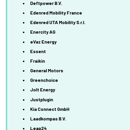
Deftpower B.V.
Edenred Mobility France
Edenred UTA Mobility S.r.l.
Enercity AG
eVaz Energy
Essent
Fraikin
General Motors
Greenchoice
Jolt Energy
Justplugin
Kia Connect GmbH
Laadkompas B.V.
Leap24