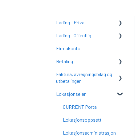
Lading - Privat
Lading - Offentlig
Kom i gang med CURRENT
Charge (tidligere
Firmakonto
Kom i gang med CURRENT
SmartCharge)
Charge
Betaling
CURRENT Charge
CURRENT Charge
Faktura, avregningsbilag og
FAQ
Vanlige spørsmål
utbetalinger
Vanlige spørsmål
Lokasjonseier
Faktura
Avregningsbilag
CURRENT Portal
Utbetalinger
Lokasjonsoppsett
Økonomi
Lokasjonsadministrasjon