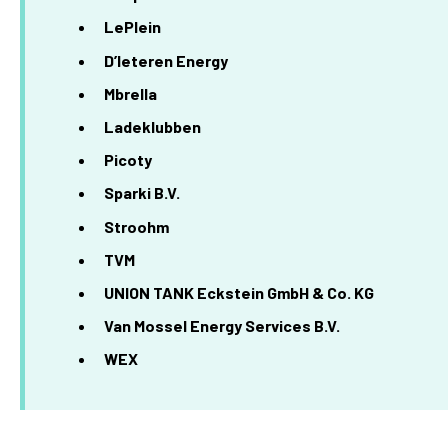
LePlein
D’Ieteren Energy
Mbrella
Ladeklubben
Picoty
Sparki B.V.
Stroohm
TVM
UNION TANK Eckstein GmbH & Co. KG
Van Mossel Energy Services B.V.
WEX