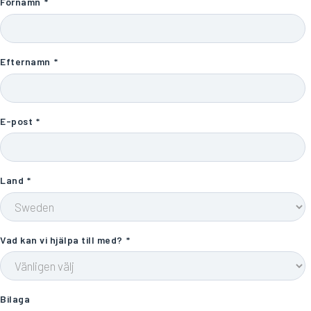
Förnamn
*
Efternamn
*
E-post
*
Land
*
Vad kan vi hjälpa till med?
*
Bilaga