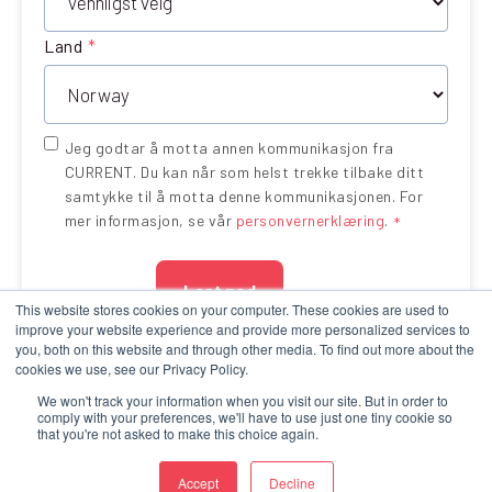
Land
*
Jeg godtar å motta annen kommunikasjon fra
CURRENT. Du kan når som helst trekke tilbake ditt
samtykke til å motta denne kommunikasjonen. For
mer informasjon, se vår
personvernerklæring
.
*
This website stores cookies on your computer. These cookies are used to
improve your website experience and provide more personalized services to
you, both on this website and through other media. To find out more about the
cookies we use, see our Privacy Policy.
We won't track your information when you visit our site. But in order to
comply with your preferences, we'll have to use just one tiny cookie so
that you're not asked to make this choice again.
Privacy Policy
Terms of Use
Cookie Policy
Accept
Decline
Copyright 2026 Company Name.