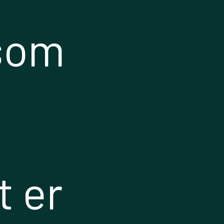
 som
t er