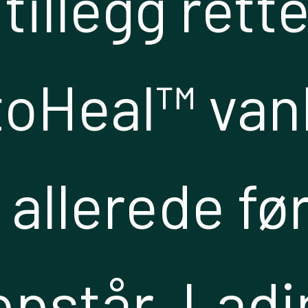
 tillegg rett
oHeal™ van
l allerede fø
ppstår. Ladi