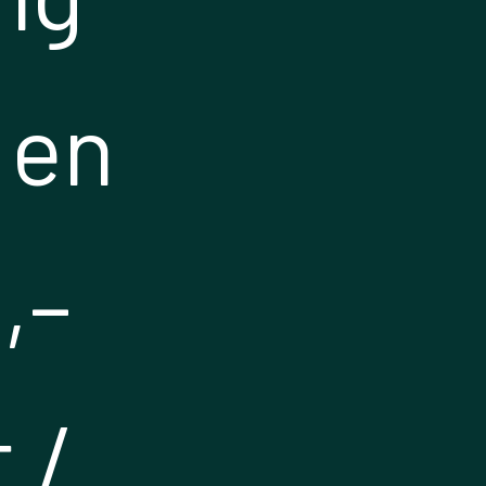
 en
,–
 /