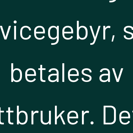
vicegebyr,
betales av
ttbruker. De