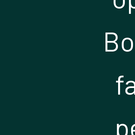
Bo
f
p