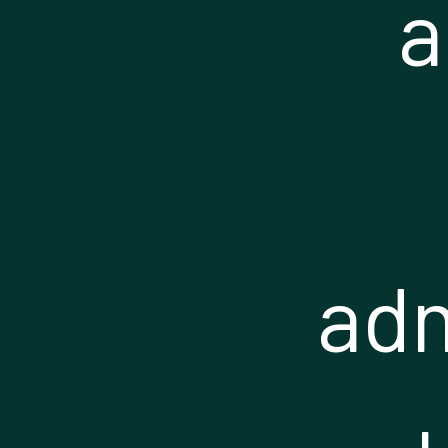
a
adm