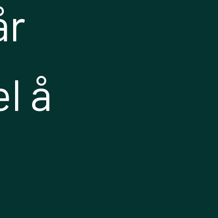
år
l å