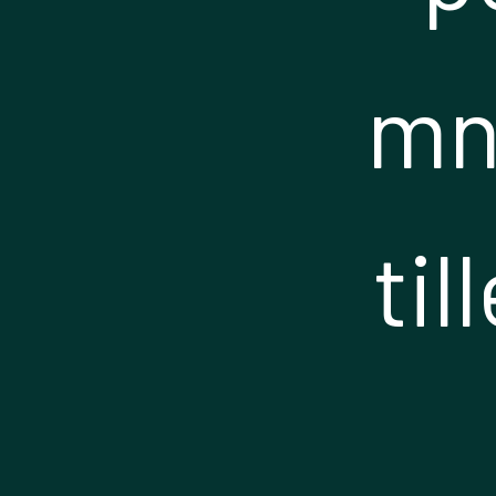
mnd
ti