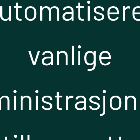
utomatiser
vanlige
inistrasjo