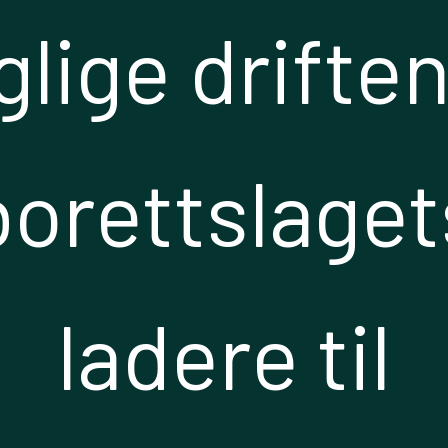
glige driften
borettslaget
ladere til