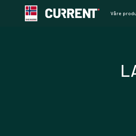
Våre prod
L