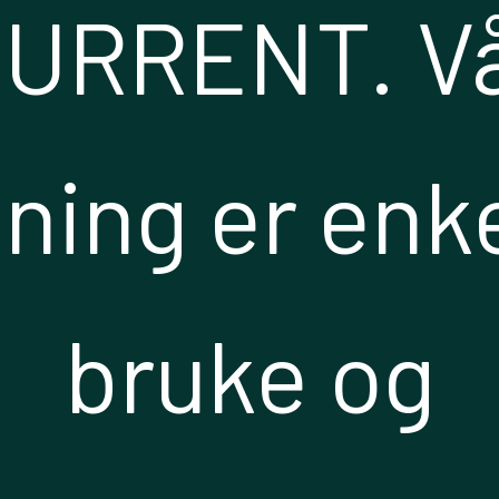
URRENT. V
sning er enke
bruke og