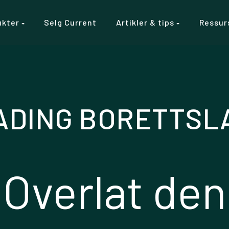
ukter
Selg Current
Artikler & tips
Ressur
ADING BORETTSL
Overlat den