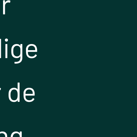
er
lige
r de
ng