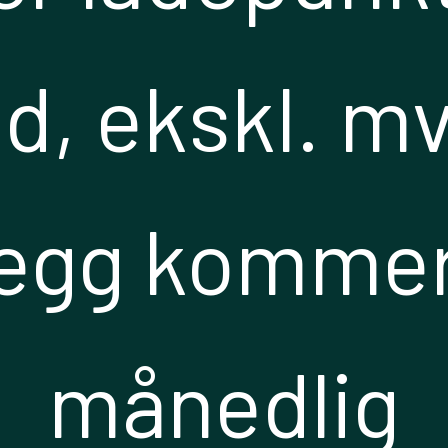
, ekskl. mv
llegg kommer
månedlig