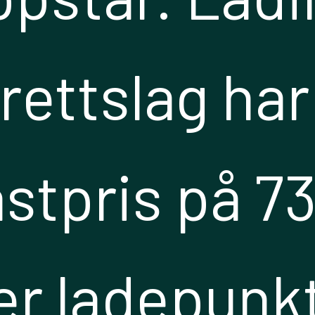
rettslag har
astpris på 73
er ladepunkt