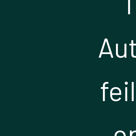
I
Aut
fei
o