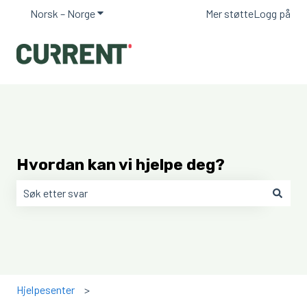
Norsk – Norge
Vis undermeny for oversettelser
Mer støtte
Logg på
Hvordan kan vi hjelpe deg?
Det finnes ingen forslag fordi søkefeltet er tomt.
Hjelpesenter