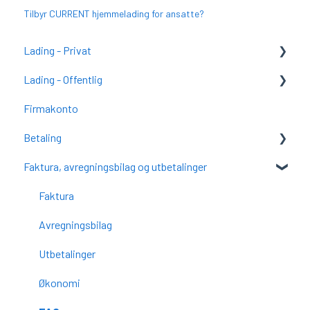
Tilbyr CURRENT hjemmelading for ansatte?
Lading - Privat
Lading - Offentlig
Kom i gang med CURRENT Charge (tidligere
SmartCharge)
Firmakonto
Kom i gang med CURRENT Charge
CURRENT Charge
Betaling
CURRENT Charge
Vanlige spørsmål
Faktura, avregningsbilag og utbetalinger
Vanlige spørsmål
FAQ
Faktura
Avregningsbilag
Utbetalinger
Økonomi