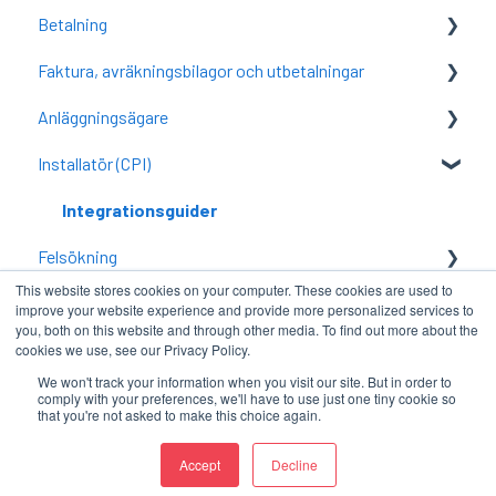
Betalning
Kom igång med Current
Faktura, avräkningsbilagor och utbetalningar
CURRENT Charge
Allmänna frågor
Anläggningsägare
Vanliga frågor
Faktura
Installatör (CPI)
Avräkningsunderlag
CURRENT Portal
Utbetalningar
Anläggning - Konfiguration
Integrationsguider
Felsökning
Ekonomi
Anläggning - Administration
This website stores cookies on your computer. These cookies are used to
FAQ
FAQ
FAQ
improve your website experience and provide more personalized services to
you, both on this website and through other media. To find out more about the
cookies we use, see our Privacy Policy.
We won't track your information when you visit our site. But in order to
comply with your preferences, we'll have to use just one tiny cookie so
that you're not asked to make this choice again.
Upphovsrätt © 2026, Current Eco AS
Accept
Decline