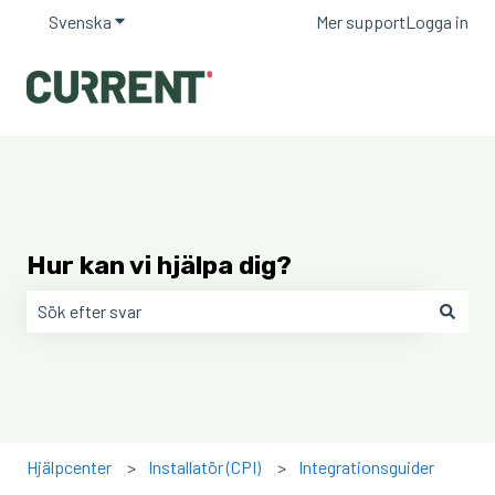
Svenska
Visa undermenyer för översättningar
Mer support
Logga in
Hur kan vi hjälpa dig?
Det finns inga förslag eftersom sökfältet är tomt.
Hjälpcenter
Installatör (CPI)
Integrationsguider