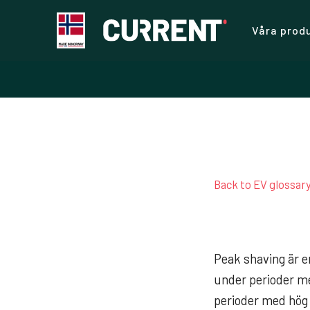
Våra prod
Back to EV glossar
Peak shaving är 
under perioder me
perioder med hög 