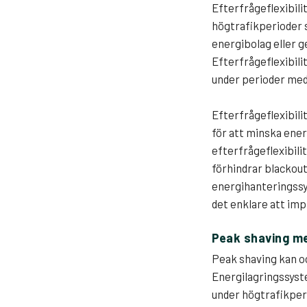
Efterfrågeflexibili
högtrafikperioder 
energibolag eller 
Efterfrågeflexibili
under perioder med
Efterfrågeflexibil
för att minska ene
efterfrågeflexibil
förhindrar blackou
energihanteringssys
det enklare att im
Peak shaving me
Peak shaving kan o
Energilagringssyste
under högtrafikper