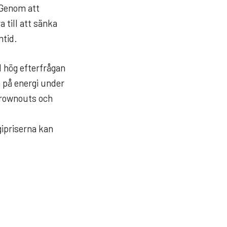
 Genom att
 till att sänka
mtid.
d hög efterfrågan
 på energi under
 brownouts och
gipriserna kan