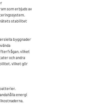
er
gram som erbjuds av
nteringssystem.
nätets stabilitet
ersiella byggnader
nvända
fterfrågan, vilket
tater och andra
litet, vilket gör
batterier.
handahålla energi
gikostnaderna.