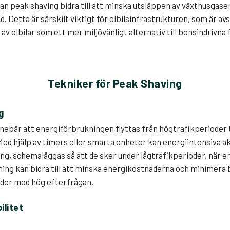
an peak shaving bidra till att minska utsläppen av växthusgase
d. Detta är särskilt viktigt för elbilsinfrastrukturen, som är av
v elbilar som ett mer miljövänligt alternativ till bensindrivna 
Tekniker för Peak Shaving
g
nebär att energiförbrukningen flyttas från högtrafikperioder t
Med hjälp av timers eller smarta enheter kan energiintensiva a
ing, schemaläggas så att de sker under lågtrafikperioder, när e
ning kan bidra till att minska energikostnaderna och minimera
oder med hög efterfrågan.
ilitet