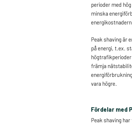
perioder med hög 
minska energiförb
energikostnaderna
Peak shaving är e
på energi, t.ex. 
högtrafikperioder
främja nätstabilit
energiförbrukning
vara högre.
Fördelar med 
Peak shaving har f