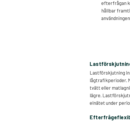
efterfrågan k
hållbar framti
användningen a
Lastförskjutnin
Lastförskjutning in
lågtrafikperioder. 
tvätt eller matlagn
lägre. Lastförskjut
elnätet under peri
Efterfrågeflexib