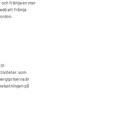
r och främja en mer
sedd att främja
fordon.
ill
ktiviteter, som
nergipriserna är
 belastningen på