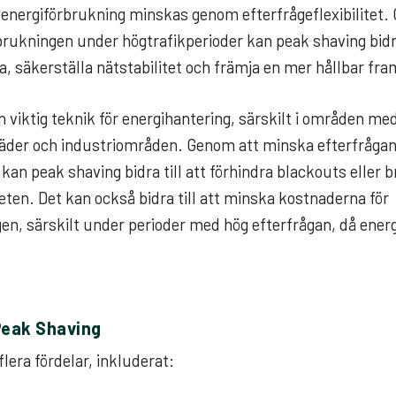
energiförbrukning minskas genom efterfrågeflexibilitet.
rukningen under högtrafikperioder kan peak shaving bidra
, säkerställa nätstabilitet och främja en mer hållbar fra
n viktig teknik för energihantering, särskilt i områden me
städer och industriområden. Genom att minska efterfrågan
 kan peak shaving bidra till att förhindra blackouts eller
eten. Det kan också bidra till att minska kostnaderna för
en, särskilt under perioder med hög efterfrågan, då ener
Peak Shaving
lera fördelar, inkluderat: