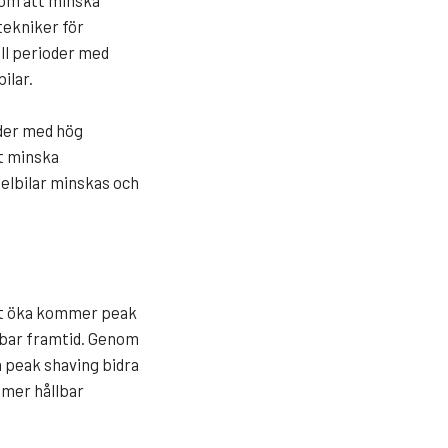
nom att minska
tekniker för
ill perioder med
ilar.
oder med hög
tt minska
elbilar minskas och
 att öka kommer peak
ållbar framtid. Genom
n peak shaving bidra
 mer hållbar