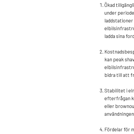
Ökad tillgäng
under perioder
laddstationer 
elbilsinfrastr
ladda sina for
Kostnadsbesp
kan peak shav
elbilsinfrastr
bidra till att
Stabilitet i 
efterfrågan ka
eller brownout
användningen 
Fördelar för 