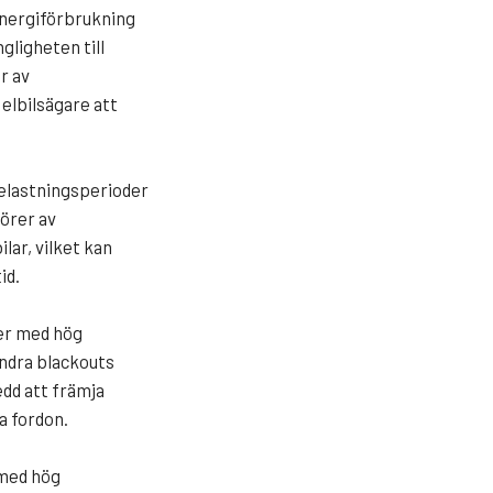
 energiförbrukning
gligheten till
r av
 elbilsägare att
elastningsperioder
törer av
ilar, vilket kan
id.
der med hög
indra blackouts
edd att främja
a fordon.
 med hög