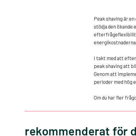
Peak shaving är en 
stödja den ökande e
efterfrågeflexibili
energikostnaderna,
I takt med att efte
peak shaving att bli
Genom att implemen
perioder med hög e
Om du har fler frågo
rekommenderat för d