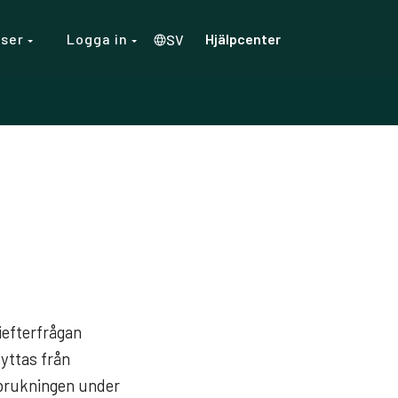
rser
Logga in
Hjälpcenter
SV
iefterfrågan
yttas från
örbrukningen under