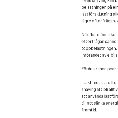
Peak shaving kan bi
belastningen på el
lastförskjutning el
lägre efterfrågan, 
När fler människor 
efterfrågan sannoli
toppbelastningen. 
införandet av elbila
Fördelar med peak s
I takt med att efte
shaving att bli allt
att använda lastför
till att sänka ener
framtid.