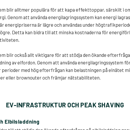
m blir alltmer populära för att kapa effekttoppar, särskilt i
rgi. Genom att använda energilagringssystem kan energi lagra
är energipriserna är lägre och användas under högtrafikperiod
ögre. Detta kan bidra till att minska kostnaderna för energif
tiviteten.
m blir också allt viktigare för att stödja den ökande efterfråg
ddning av elfordon. Genom att använda energilagringssystem för
r perioder med hög efterfrågan kan belastningen på elnätet mi
er eller brownouter och främjar nätstabiliteten.
EV-INFRASTRUKTUR OCH PEAK SHAVING
h Elbilsladdning