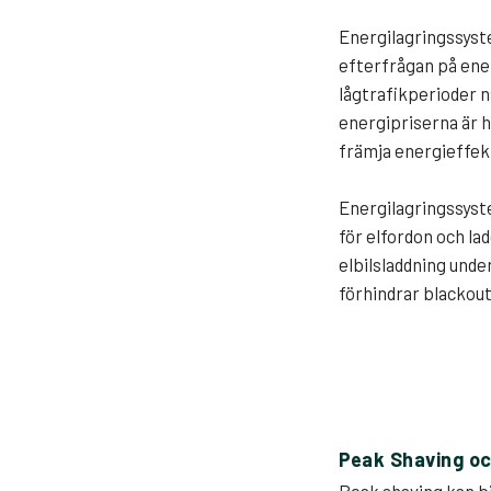
Energilagringssyste
efterfrågan på ene
lågtrafikperioder n
energipriserna är h
främja energieffek
Energilagringssyste
för elfordon och la
elbilsladdning unde
förhindrar blackout
Peak Shaving oc