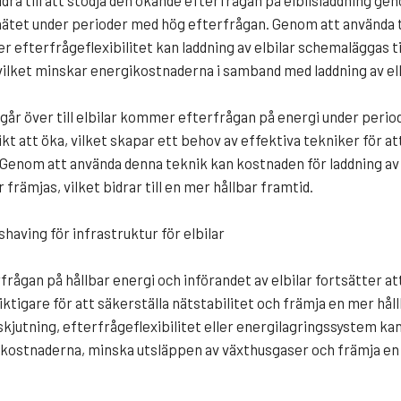
dra till att stödja den ökande efterfrågan på elbilsladdning ge
nätet under perioder med hög efterfrågan. Genom att använda 
ler efterfrågeflexibilitet kan laddning av elbilar schemaläggas t
vilket minskar energikostnaderna i samband med laddning av elb
går över till elbilar kommer efterfrågan på energi under peri
kt att öka, vilket skapar ett behov av effektiva tekniker för a
Genom att använda denna teknik kan kostnaden för laddning av 
r främjas, vilket bidrar till en mer hållbar framtid.
having för infrastruktur för elbilar
rfrågan på hållbar energi och införandet av elbilar fortsätter
 viktigare för att säkerställa nätstabilitet och främja en mer h
skjutning, efterfrågeflexibilitet eller energilagringssystem ka
gikostnaderna, minska utsläppen av växthusgaser och främja en