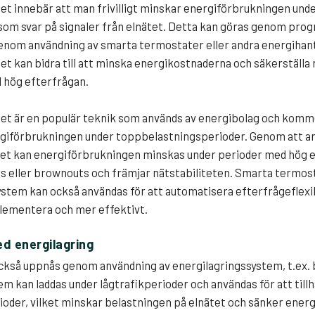
tet innebär att man frivilligt minskar energiförbrukningen und
som svar på signaler från elnätet. Detta kan göras genom pro
genom användning av smarta termostater eller andra energiha
tet kan bidra till att minska energikostnaderna och säkerställa 
 hög efterfrågan.
itet är en populär teknik som används av energibolag och komm
rgiförbrukningen under toppbelastningsperioder. Genom att a
itet kan energiförbrukningen minskas under perioder med hög e
ts eller brownouts och främjar nätstabiliteten. Smarta termos
tem kan också användas för att automatisera efterfrågeflexibi
plementera och mer effektivt.
d energilagring
ckså uppnås genom användning av energilagringssystem, t.ex. 
m kan laddas under lågtrafikperioder och användas för att till
ioder, vilket minskar belastningen på elnätet och sänker ener