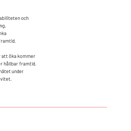
abiliteten och
ng,
änka
framtid.
er att öka kommer
er hållbar framtid.
nätet under
vitet.