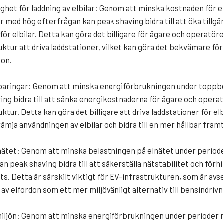
lighet för laddning av elbilar: Genom att minska kostnaden för
 med hög efterfrågan kan peak shaving bidra till att öka tillgän
för elbilar. Detta kan göra det billigare för ägare och operatöre
uktur att driva laddstationer, vilket kan göra det bekvämare för
don.
aringar: Genom att minska energiförbrukningen under toppb
ing bidra till att sänka energikostnaderna för ägare och opera
uktur. Detta kan göra det billigare att driva laddstationer för elb
 främja användningen av elbilar och bidra till en mer hållbar framt
elnätet: Genom att minska belastningen på elnätet under perio
n peak shaving bidra till att säkerställa nätstabilitet och förh
s. Detta är särskilt viktigt för EV-infrastrukturen, som är avs
av elfordon som ett mer miljövänligt alternativ till bensindrivn
miljön: Genom att minska energiförbrukningen under perioder