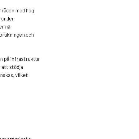
 områden med hög
s under
er när
örbrukningen och
an på infrastruktur
 att stödja
nskas, vilket