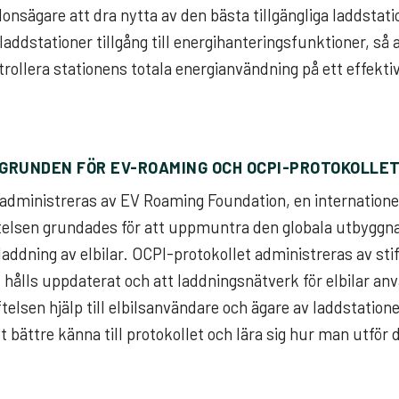
onsägare att dra nytta av den bästa tillgängliga laddstati
laddstationer tillgång till energihanteringsfunktioner, så 
rollera stationens totala energianvändning på ett effektiv
GRUNDEN FÖR EV-ROAMING OCH OCPI-PROTOKOLLE
administreras av EV Roaming Foundation, en internationel
ftelsen grundades för att uppmuntra den globala utbyggn
 laddning av elbilar. OCPI-protokollet administreras av st
t hålls uppdaterat och att laddningsnätverk för elbilar an
elsen hjälp till elbilsanvändare och ägare av laddstatione
 bättre känna till protokollet och lära sig hur man utför 