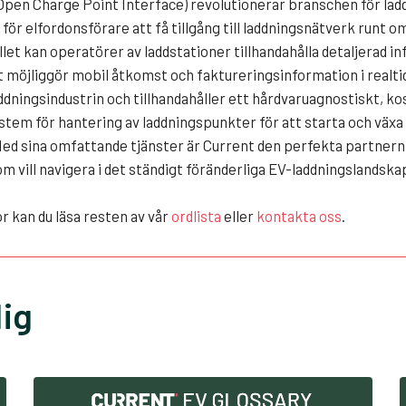
Open Charge Point Interface) revolutionerar branschen för ladd
för elfordonsförare att få tillgång till laddningsnätverk runt om
et kan operatörer av laddstationer tillhandahålla detaljerad i
et möjliggör mobil åtkomst och faktureringsinformation i realti
dningsindustrin och tillhandahåller ett hårdvaruagnostiskt, k
stem för hantering av laddningspunkter för att starta och växa
Med sina omfattande tjänster är Current den perfekta partnern
m vill navigera i det ständigt föränderliga EV-laddningslandska
or kan du läsa resten av vår
ordlista
eller
kontakta oss
.
ig