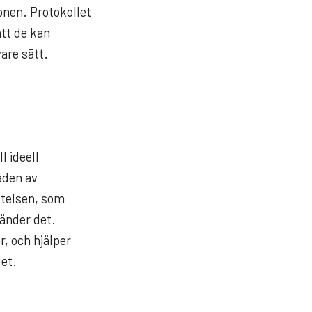
onen. Protokollet
att de kan
are sätt.
T
l ideell
aden av
iftelsen, som
vänder det.
r, och hjälper
det.