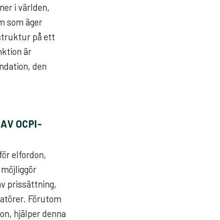
ner i världen,
dem som äger
struktur på ett
ktion är
ndation, den
AV OCPI-
för elfordon,
 möjliggör
v prissättning,
ratörer. Förutom
ion, hjälper denna