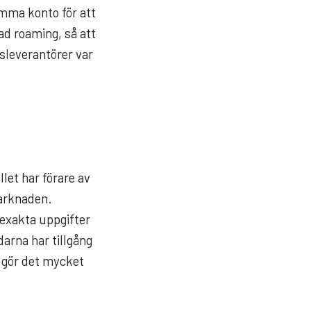
amma konto för att
ad roaming, så att
sleverantörer var
llet har förare av
marknaden.
 exakta uppgifter
darna har tillgång
e gör det mycket