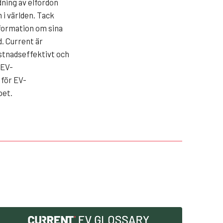
ning av elfordon
 i världen. Tack
nformation om sina
d. Current är
ostnadseffektivt och
 EV-
 för EV-
pet.