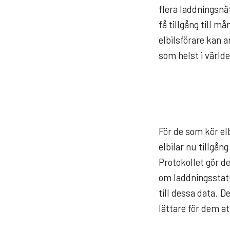
flera laddningsnät
få tillgång till 
elbilsförare kan 
som helst i värld
För de som kör elb
elbilar nu tillgå
Protokollet gör de
om laddningsstatu
till dessa data. D
lättare för dem a