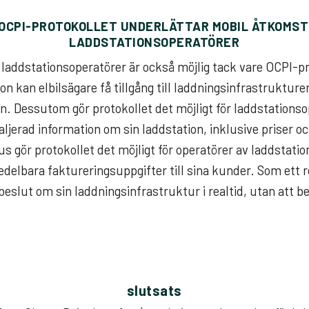
OCPI-PROTOKOLLET UNDERLÄTTAR MOBIL ÅTKOMST
LADDSTATIONSOPERATÖRER
l laddstationsoperatörer är också möjlig tack vare OCPI-p
n kan elbilsägare få tillgång till laddningsinfrastrukturen
en. Dessutom gör protokollet det möjligt för laddstationso
aljerad information om sin laddstation, inklusive priser oc
s gör protokollet det möjligt för operatörer av laddstatio
edelbara faktureringsuppgifter till sina kunder. Som ett 
 beslut om sin laddningsinfrastruktur i realtid, utan att 
slutsats