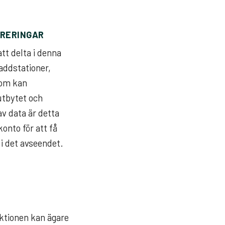
TRERINGAR
tt delta i denna
laddstationer,
tom kan
utbytet och
av data är detta
onto för att få
 i det avseendet.
T
ktionen kan ägare