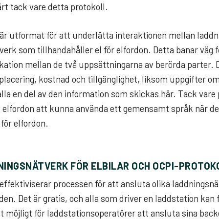
rt tack vare detta protokoll.
är utformat för att underlätta interaktionen mellan ladd
erk som tillhandahåller el för elfordon. Detta banar väg 
tion mellan de två uppsättningarna av berörda parter. 
placering, kostnad och tillgänglighet, liksom uppgifter o
alla en del av den information som skickas här. Tack vare 
elfordon att kunna använda ett gemensamt språk när de a
för elfordon.
NINGSNÄTVERK FÖR ELBILAR OCH OCPI-PROTOK
ffektiviserar processen för att ansluta olika laddningsnätv
lden. Det är gratis, och alla som driver en laddstation kan 
et möjligt för laddstationsoperatörer att ansluta sina bac