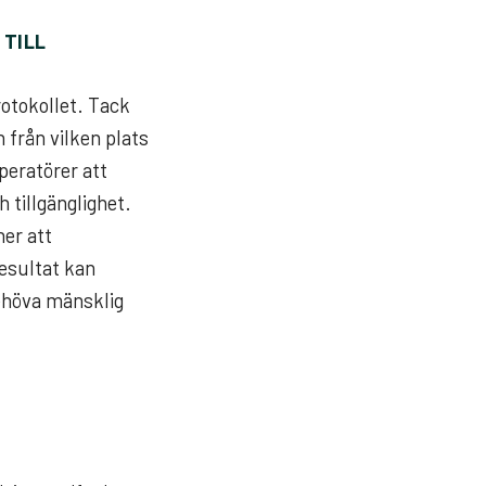
 TILL
rotokollet. Tack
 från vilken plats
peratörer att
h tillgänglighet.
ner att
resultat kan
behöva mänsklig