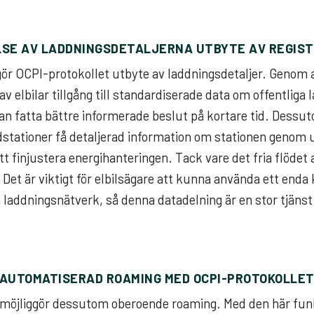
SE AV LADDNINGSDETALJERNA UTBYTE AV REGIS
r OCPI-protokollet utbyte av laddningsdetaljer. Genom a
av elbilar tillgång till standardiserade data om offentliga 
 kan fatta bättre informerade beslut på kortare tid. Dessu
dstationer få detaljerad information om stationen genom 
t finjustera energihanteringen. Tack vare det fria flödet 
et är viktigt för elbilsägare att kunna använda ett enda k
a laddningsnätverk, så denna datadelning är en stor tjänst
AUTOMATISERAD ROAMING MED OCPI-PROTOKOLLE
 möjliggör dessutom oberoende roaming. Med den här fun