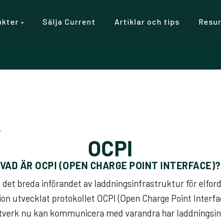
ukter
Sälja Current
Artiklar och tips
Resu
y
OCPI
VAD ÄR OCPI (OPEN CHARGE POINT INTERFACE)?
a det breda införandet av laddningsinfrastruktur för elfor
n utvecklat protokollet OCPI (Open Charge Point Interf
ätverk nu kan kommunicera med varandra har laddningsin