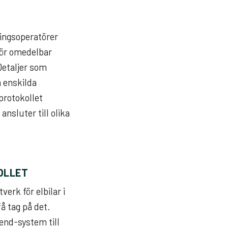
ningsoperatörer
för omedelbar
Detaljer som
m enskilda
protokollet
nsluter till olika
OLLET
erk för elbilar i
få tag på det.
kend-system till