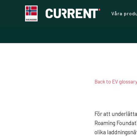
Våra prod
Back to EV glossar
För att underlätt
Roaming Foundatio
olika laddningsn