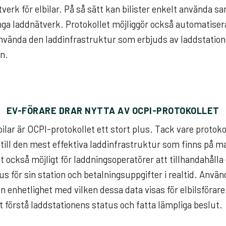
verk för elbilar. På så sätt kan bilister enkelt använda s
många laddnätverk. Protokollet möjliggör också automatiser
använda den laddinfrastruktur som erbjuds av laddstation
en.
EV-FÖRARE DRAR NYTTA AV OCPI-PROTOKOLLET
ilar är OCPI-protokollet ett stort plus. Tack vare protoko
ng till den mest effektiva laddinfrastruktur som finns på 
t också möjligt för laddningsoperatörer att tillhandahålla
s för sin station och betalningsuppgifter i realtid. Använ
en enhetlighet med vilken dessa data visas för elbilsförar
tt förstå laddstationens status och fatta lämpliga beslut.