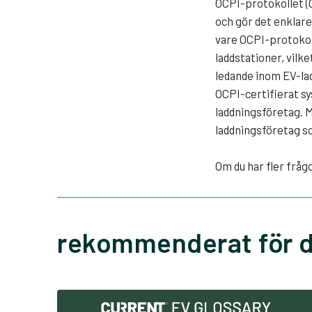
OCPI-protokollet (
och gör det enklare 
vare OCPI-protokoll
laddstationer, vilk
ledande inom EV-lad
OCPI-certifierat sy
laddningsföretag. 
laddningsföretag so
Om du har fler fråg
rekommenderat för d