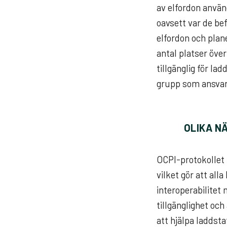
av elfordon använd
oavsett var de be
elfordon och plan
antal platser öve
tillgänglig för l
grupp som ansvara
OLIKA N
OCPI-protokollet 
vilket gör att al
interoperabilitet 
tillgänglighet oc
att hjälpa laddst