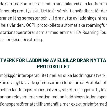
a samma konto för att ladda sina bilar vid alla laddstatio
finner sig rent fysiskt. Detta är särskilt användbart för 
erar en lång semester och vill dra nytta av laddningsinfra
r hela världen. OCPI-protokollets automatiska roamingfun
addstationsoperatörer som är medlemmar i EV Roaming Fou
r för dess förvaltning.
ÄTVERK FÖR LADDNING AV ELBILAR DRAR NYTTA 
PROTOKOLLET
möjliggör interoperabilitet mellan olika laddningsnätverk 
la kan dra nytta av de gemensamma fördelarna. Protokollet
mellan laddningsstationsnätverk, vilket möjliggör utbyte a
h annan relevant information mellan laddningsstationsope
ationsoperatörer att tillhandahålla mer exakt prisinformat