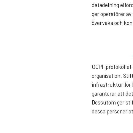
datadelning elford
ger operatörer av 
övervaka och kont
OCPI-protokollet 
organisation. Sti
infrastruktur för
garanterar att de
Dessutom ger stift
dessa personer att