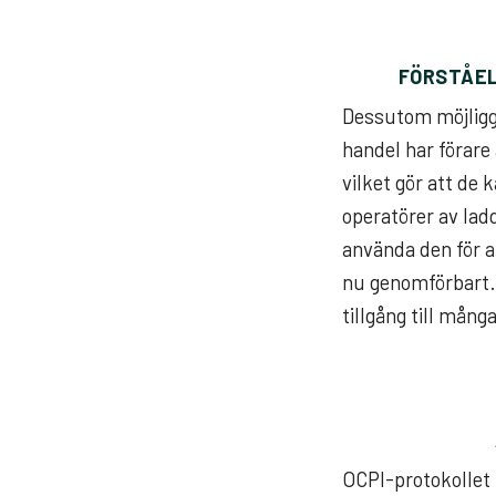
FÖRSTÅEL
Dessutom möjliggö
handel har förare 
vilket gör att de
operatörer av lad
använda den för at
nu genomförbart. D
tillgång till mång
OCPI-protokollet