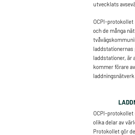
utvecklats avsevä
OCPI-protokollet 
och de många nätv
tvåvägskommunika
laddstationernas 
laddstationer, är 
kommer förare av 
laddningsnätverk 
LADD
OCPI-protokollet e
olika delar av vär
Protokollet gör d