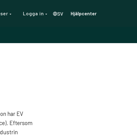
rser
Logga in
Hjälpcenter
SV
don har EV
ace). Eftersom
dustrin