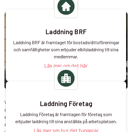
Laddning BRF
Laddning BRF är framtaget för bostadsrättsföreningar
och samfälligheter som erbjuder elbilsladdning till sina
medlemmar.
Läs mer om det här
Vi samlar alla dina laddare i ett och samma system. När du
Laddning Företag
ansluter dina laddare till systemet kan du hantera dem alla från
Laddning Företag är framtagen för företag som
en och samma kontrollpanel. Det gör det möjligt att
erbjuder laddning till sina anställda på arbetsplatsen.
automatisera saker som prisändringar, uppdateringar,
Läs mer om hur det fungerar
underhåll och fakturering. Det spelar ingen roll om det är en