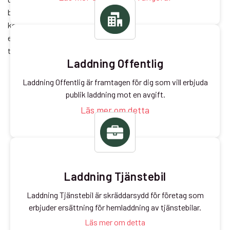
bostadsrättsförening, ett företag eller en kommun; alla
kommer att ha nytta av ett sådant system. Systemet kan till
exempel fakturera användarna för din räkning, vilket sparar dig
timmar av manuellt arbete varje månad.
Laddning Offentlig
Laddning Offentlig är framtagen för dig som vill erbjuda
publik laddning mot en avgift.
Läs mer om detta
Laddning Tjänstebil
Laddning Tjänstebil är skräddarsydd för företag som
erbjuder ersättning för hemladdning av tjänstebilar.
Läs mer om detta