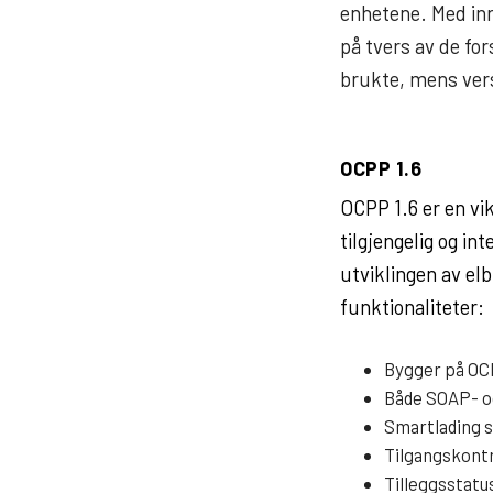
enhetene. Med inn
på tvers av de for
brukte, mens vers
OCPP 1.6
OCPP 1.6 er en vik
tilgjengelig og in
utviklingen av el
funktionaliteter:
Bygger på OC
Både SOAP- o
Smartlading s
Tilgangskontr
Tilleggsstatu