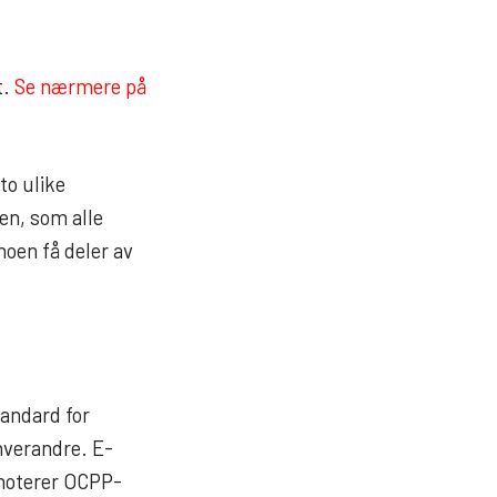
t.
Se nærmere på
to ulike
ten, som alle
noen få deler av
tandard for
hverandre. E-
omoterer OCPP-