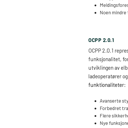
Meldingsfores
Noen mindre f
OCPP 2.0.1
OCPP 2.0.1 repre
funksjonalitet, fo
utviklingen av elb
ladeoperatører og 
funktionaliteter:
Avanserte sty
Forbedret tr
Flere sikker
Nye funksjone