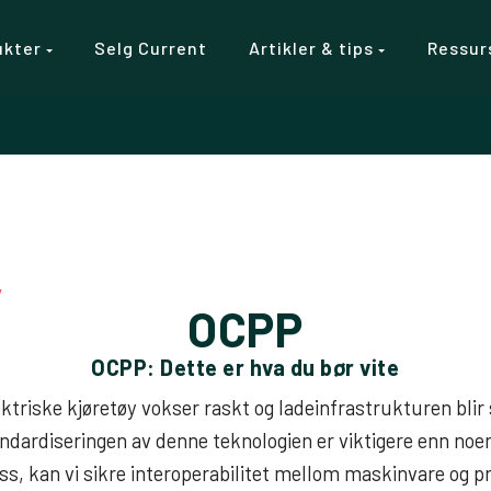
ukter
Selg Current
Artikler & tips
Ressur
y
OCPP
OCPP: Dette er hva du bør vite
ektriske kjøretøy vokser raskt og ladeinfrastrukturen blir
andardiseringen av denne teknologien er viktigere enn noe
ss, kan vi sikre interoperabilitet mellom maskinvare og p