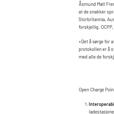
Åsmund Møll Fren
at de snakker sp
Storbritannia, Au
forskjellig.
OCPP, 
«Det å sørge for 
protokollen er å 
med alle de forsk
Open Charge Point
Interoperabi
ladestasjoner