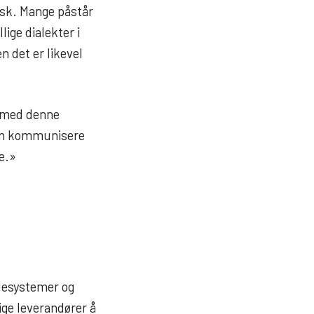
sk. Mange påstår
lige dialekter i
n det er likevel
t med denne
 kan kommunisere
e.»
esystemer og
lige leverandører å