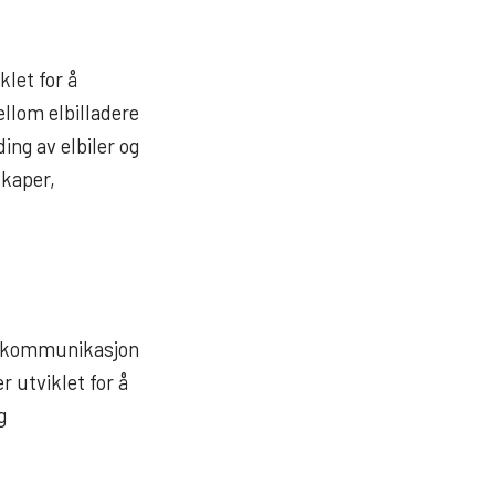
klet for å
llom elbilladere
ng av elbiler og
skaper,
or kommunikasjon
 utviklet for å
g