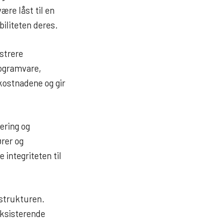
ære låst til en
iliteten deres.
strere
rogramvare,
skostnadene og gir
ering og
rer og
e integriteten til
astrukturen.
eksisterende