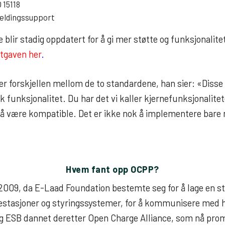
 15118
meldingssupport
blir stadig oppdatert for å gi mer støtte og funksjonalite
tgaven her
.
er forskjellen mellom de to standardene, han sier: «Disse 
k funksjonalitet. Du har det vi kaller kjernefunksjonalite
r å være kompatible. Det er ikke nok å implementere bare 
Hvem fant opp OCPP?
i 2009, da E-Laad Foundation bestemte seg for å lage en s
estasjoner og styringssystemer, for å kommunisere med 
og ESB dannet deretter Open Charge Alliance, som nå pr