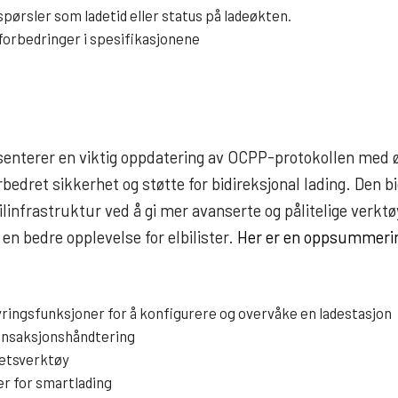
pørsler som ladetid eller status på ladeøkten.
orbedringer i spesifikasjonene
senterer en viktig oppdatering av OCPP-protokollen med 
rbedret sikkerhet og støtte for bidireksjonal lading. Den bi
ilinfrastruktur ved å gi mer avanserte og pålitelige verktø
en bedre opplevelse for elbilister.
Her er en oppsummerin
ringsfunksjoner for å konfigurere og overvåke en ladestasjon
ansaksjonshåndtering
hetsverktøy
r for smartlading