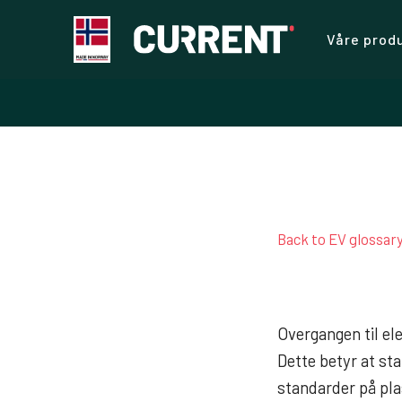
Våre prod
Back to EV glossar
Overgangen til el
Dette betyr at st
standarder på pla