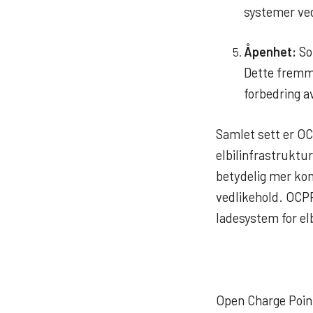
systemer ved
Åpenhet:
Som
Dette fremme
forbedring a
Samlet sett er OC
elbilinfrastruktur
betydelig mer kom
vedlikehold. OCPP 
ladesystem for elb
Open Charge Point