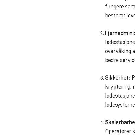
fungere samm
bestemt leve
Fjernadmini
ladestasjone
overvåking a
bedre service 
Sikkerhet:
P
kryptering,
ladestasjoner
ladesysteme
Skalerbarhe
Operatører k