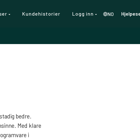
ser
Kundehistorier
Logg inn
Hjelpes
NO
 stadig bedre.
nsinne. Med klare
rogramvare i