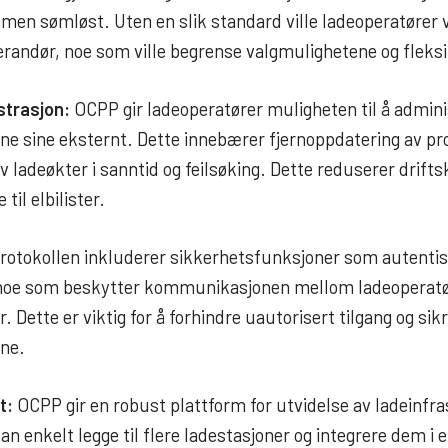
en sømløst. Uten en slik standard ville ladeoperatører v
randør, noe som ville begrense valgmulighetene og fleksib
strasjon:
OCPP gir ladeoperatører muligheten til å admini
ne sine eksternt. Dette innebærer fjernoppdatering av p
v ladeøkter i sanntid og feilsøking. Dette reduserer drift
til elbilister.
rotokollen inkluderer sikkerhetsfunksjoner som autentis
 noe som beskytter kommunikasjonen mellom ladeoperatø
. Dette er viktig for å forhindre uautorisert tilgang og sikr
ne.
t:
OCPP gir en robust plattform for utvidelse av ladeinfr
an enkelt legge til flere ladestasjoner og integrere dem i 