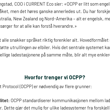
gstad, COO i CURRENT Eco sier: «OCPP er litt som engel
råket, men det høres ganske annerledes ut.
Du har forskjel
stralia, New Zealand og Nord-Amerika – alt er engelsk, me
sørger for at alle kan forstå hverandre.»
at alle snakker språket riktig forenkler alt. Hovedformåle
støtte utrullingen av elbiler. Hvis det sentrale systemet
jellige ladestasjonene på samme måte, blir alt mye enkler
Hvorfor trenger vi OCPP?
 Protocol (OCPP) er nødvendig av flere grunner:
litet:
OCPP standardiserer kommunikasjonen mellom lad
. Dette gjør det mulig for ulike ladesystemer fra forskjel