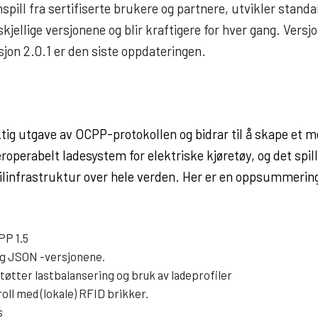
spill fra sertifiserte brukere og partnere, utvikler stand
skjellige versjonene og blir kraftigere for hver gang. Versj
jon 2.0.1 er den siste oppdateringen.
tig utgave av OCPP-protokollen og bidrar til å skape et me
teroperabelt ladesystem for elektriske kjøretøy, og det spill
bilinfrastruktur over hele verden.
Her er en oppsummering
PP 1.5
g JSON -versjonene.
tøtter lastbalansering og bruk av ladeprofiler
oll med (lokale) RFID brikker.
s