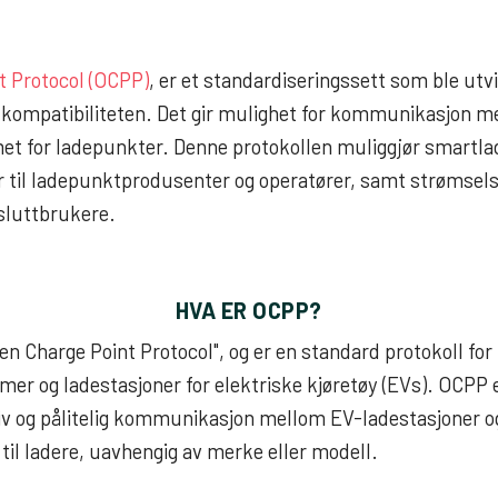
t Protocol
(OCPP)
, er et standardiseringssett som ble utvi
kompatibiliteten. Det gir mulighet for kommunikasjon me
et for ladepunkter. Denne protokollen muliggjør smartladi
r til ladepunktprodusenter og operatører, samt strømsel
sluttbrukere.
HVA ER OCPP?
en Charge Point Protocol", og er en standard protokoll f
er og ladestasjoner for elektriske kjøretøy (EVs). OCPP er
iv og pålitelig kommunikasjon mellom EV-ladestasjoner o
til ladere, uavhengig av merke eller modell.