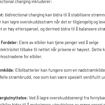
ectional charging inkluderer:
et:
bidirectional charging kan bidra til å stabilisere strømn
r kan lagre overskuddsstrøm når det er tilgjengelig og leve
et er høy etterspørsel, og dermed bidra til å balansere str
Fordeler:
Eiere av elbiler kan tjene penger ved å selge
ktrisitet tilbake til nettet når prisene er høyest. Dette ka
rkostnadene for elbiler.
mkilde:
Elbilbatterier kan fungere som en nødstrømkilde 
tilfelle strømbrudd, noe som kan være spesielt verdifullt 
ergiutnyttelse:
Ved å lagre overskuddsenergi fra fornybar
 elbiler bidra til å maksimere utnyttelsen av grønn energi