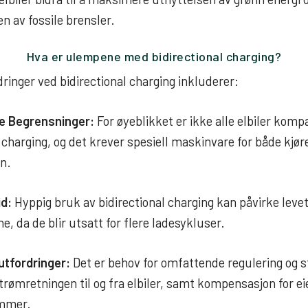
n av fossile brensler.
Hva er ulempene med
bidirectional charging?
ringer ved bidirectional charging inkluderer:
e Begrensninger:
For øyeblikket er ikke alle elbiler kom
l charging, og det krever spesiell maskinvare for både kjør
n.
id:
Hyppig bruk av bidirectional charging kan påvirke levet
ne, da de blir utsatt for flere ladesykluser.
utfordringer:
Det er behov for omfattende regulering og s
trømretningen til og fra elbiler, samt kompensasjon for ei
mmer.