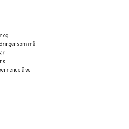
r og
ordringer som må
bar
ens
spennende å se