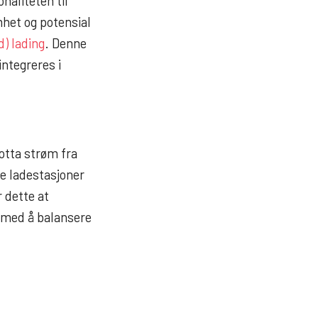
naliteten til
het og potensial
d) lading
. Denne
integreres i
motta strøm fra
le ladestasjoner
r dette at
e med å balansere