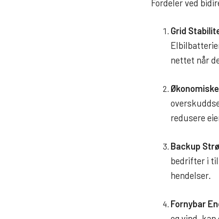
Fordeler ved bidir
Grid Stabilit
Elbilbatterie
nettet når d
Økonomiske 
overskuddsele
redusere eie
Backup Strø
bedrifter i 
hendelser.
Fornybar En
og vind, kan