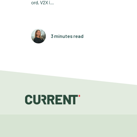
ord, V2X i...
3 minutes read