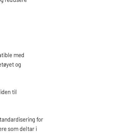
patible med
etøyet og
iden til
tandardisering for
ere som deltar i