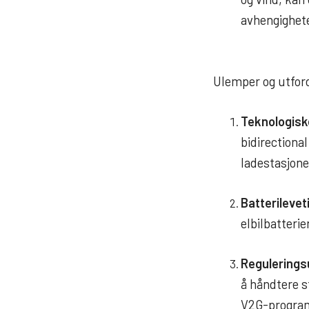
avhengighete
Ulemper og utford
Teknologisk
bidirectiona
ladestasjone
Batterilevet
elbilbatterie
Regulerings
å håndtere s
V2G-progra