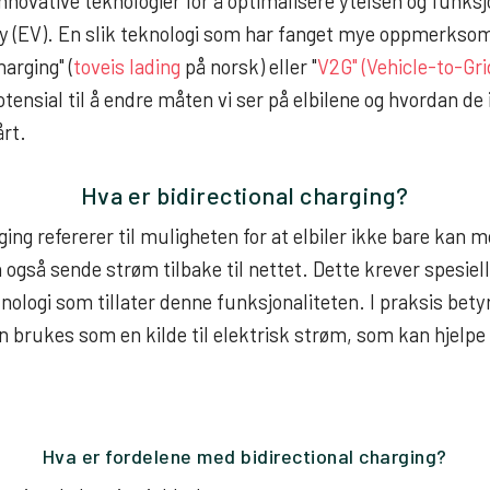
nnovative teknologier for å optimalisere ytelsen og funksjo
øy (EV). En slik teknologi som har fanget mye oppmerksom
charging
" (
toveis lading
på norsk) eller "
V2G" (Vehicle-to-Gri
tensial til å endre måten vi ser på elbilene og hvordan de 
rt.
Hva er
bidirectional charging
?
ging refererer til muligheten for at elbiler ikke bare kan 
også sende strøm tilbake til nettet. Dette krever spesiel
nologi som tillater denne funksjonaliteten. I praksis bety
an brukes som en kilde til elektrisk strøm, som kan hjelp
Hva er fordelene med bidirectional charging?