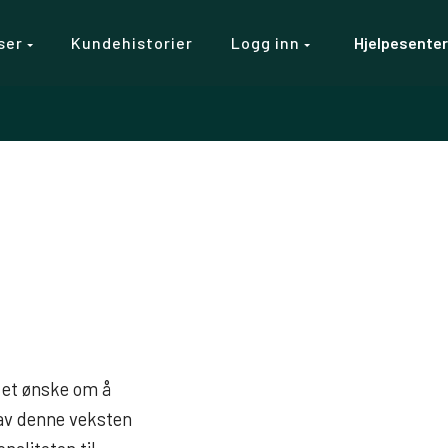
ser
Kundehistorier
Logg inn
Hjelpesenter
 et ønske om å
 av denne veksten