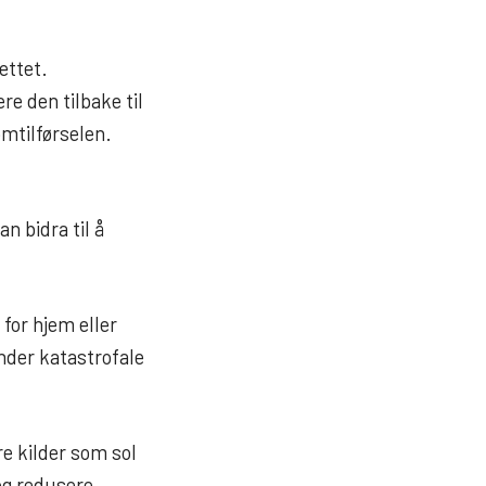
ettet.
re den tilbake til
ømtilførselen.
n bidra til å
for hjem eller
under katastrofale
e kilder som sol
 og redusere