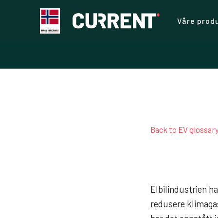
Våre prod
Back to EV glossar
Elbilindustrien h
redusere klimagas