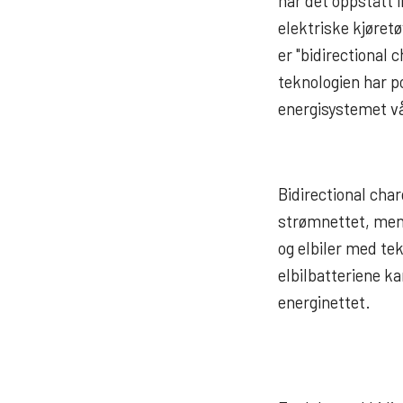
har det oppstått i
elektriske kjøret
er "
bidirectional 
teknologien har po
energisystemet vå
Bidirectional char
strømnettet, men 
og elbiler med tek
elbilbatteriene k
energinettet.