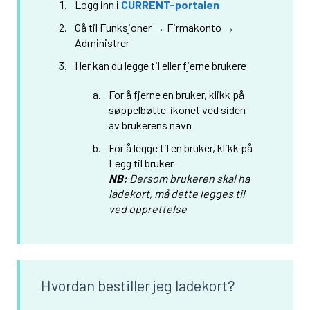
Logg inn i
CURRENT-portalen
Gå til Funksjoner → Firmakonto →
Administrer
Her kan du legge til eller fjerne brukere
For å fjerne en bruker, klikk på
søppelbøtte-ikonet ved siden
av brukerens navn
For å legge til en bruker, klikk på
Legg til bruker
NB:
Ders
om brukeren skal ha
ladekort, må dette legges til
ved opprettelse
Hvordan bestiller jeg ladekort?