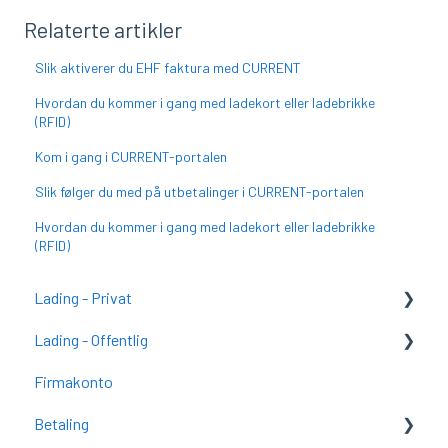
Relaterte artikler
Slik aktiverer du EHF faktura med CURRENT
Hvordan du kommer i gang med ladekort eller ladebrikke
(RFID)
Kom i gang i CURRENT-portalen
Slik følger du med på utbetalinger i CURRENT-portalen
Hvordan du kommer i gang med ladekort eller ladebrikke
(RFID)
Lading - Privat
Lading - Offentlig
Kom i gang med CURRENT Charge (tidligere
SmartCharge)
Firmakonto
Kom i gang med CURRENT Charge
CURRENT Charge
Betaling
CURRENT Charge
FAQ