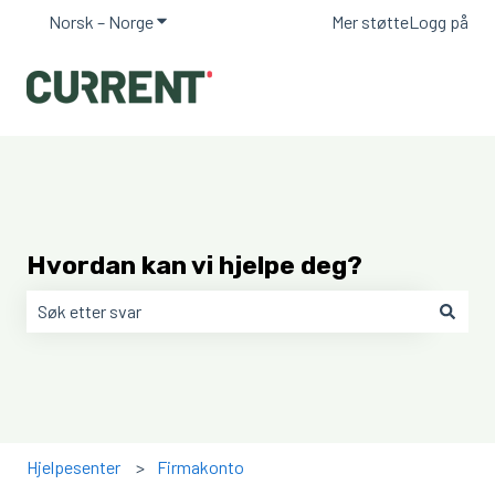
Norsk – Norge
Vis undermeny for oversettelser
Mer støtte
Logg på
Hvordan kan vi hjelpe deg?
Det finnes ingen forslag fordi søkefeltet er tomt.
Hjelpesenter
Firmakonto